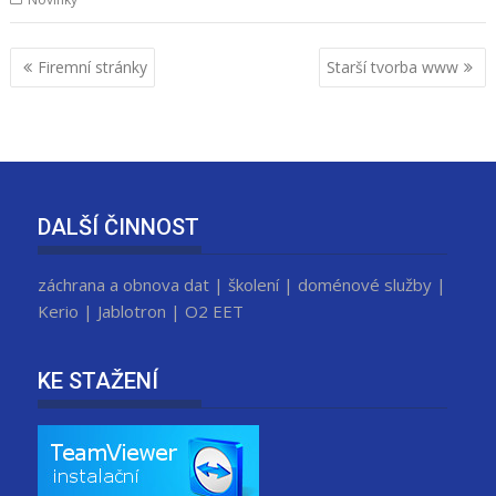
N
Firemní stránky
Starší tvorba www
a
v
i
g
a
DALŠÍ ČINNOST
c
e
záchrana a obnova dat | školení | doménové služby |
p
Kerio | Jablotron | O2 EET
r
o
KE STAŽENÍ
p
ř
í
s