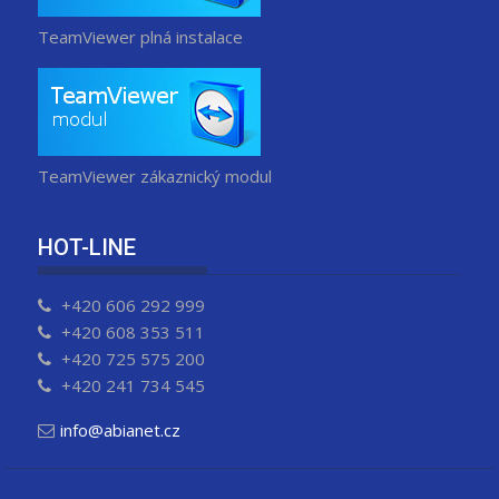
p
ě
TeamViewer plná instalace
v
e
k
TeamViewer zákaznický modul
HOT-LINE
+420 606 292 999
+420 608 353 511
+420 725 575 200
+420 241 734 545
info@abianet.cz