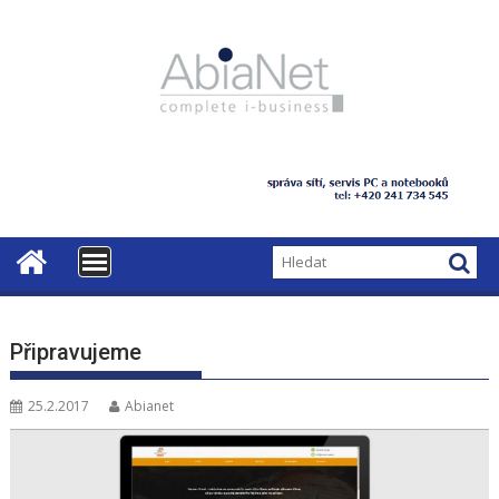
S
k
i
p
t
o
c
o
n
t
e
n
t
Připravujeme
25.2.2017
Abianet